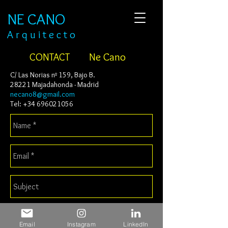
NE CANO
​A r q u i t e c t o
Ne Cano
CONTACT
C/ Las Norias nº 159, Bajo B.
28221 Majadahonda - Madrid
necano8@gmail.com
Tel:
+34 696021056
Email
Instagram
LinkedIn